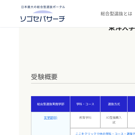
コ
ン
テ
総合型選抜とは
ン
ツ
東洋大学
へ
ス
キ
ッ
プ
受験概要
総合型選抜実施学部
学科・コース
選抜方式
文学部(8)
教育学科
AO型推薦入
試
ここをクリックで他の学科・コース・選抜