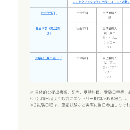
ここをクリックで他の学科・コース・選抜
社会学部(1)
社会学科
自己推薦入
試
社会学部（第二部）
社会学科
自己推薦入
(1)
試（第二
部・イブニ
ングコー
ス）
法学部（第二部）(1)
法律学科
自己推薦入
試（第二
部・イブニ
ングコー
ス）
※ 具体的な提出書類、配点、受験科目、受験日程等、
※1 出願日程よりも前にエントリー期間がある場合は
※2 試験日程は、筆記試験など実際に当日参加しなけ