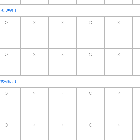
式も表示 ↓
〇
×
×
〇
×
〇
×
×
〇
×
式も表示 ↓
〇
×
×
〇
×
〇
×
×
〇
×