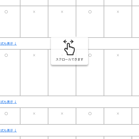
〇
×
×
〇
×
式も表示 ↓
〇
×
×
〇
×
スクロールできます
式も表示 ↓
〇
×
×
〇
×
式も表示 ↓