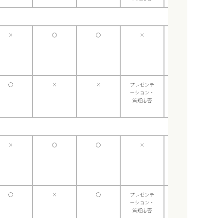
×
〇
〇
×
×
〇
×
×
プレゼンテ
×
ーション・
質疑応答
×
〇
〇
×
×
〇
×
〇
プレゼンテ
×
ーション・
質疑応答