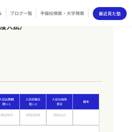
ル
ブログ一覧
予備校検索・大学検索
最近見た塾
年度入試）
入試出願期
入試試験日
入試合格発
備考
間
程
表日
(※1)
(※2)
2022/9/12
2022/10/16
2022/11/1