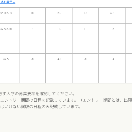
方式も表示↓
55.0-57.5
10
56
13
4.3
47.5-50.0
8
16
11
1.5
47.5
20
40
28
1.4
必ず大学の募集要項を確認してください。
、エントリー期間の日程を記載しています。（エントリー期間とは、出
ればいけない試験の日程のみ記載しています。