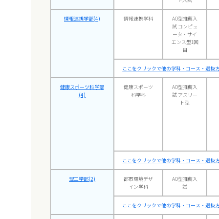
情報連携学部(4)
情報連携学科
AO型推薦入
試 コンピュ
ータ・サイ
エンス型1回
目
ここをクリックで他の学科・コース・選抜方
健康スポーツ科学部
健康スポーツ
AO型推薦入
(4)
科学科
試 アスリー
ト型
ここをクリックで他の学科・コース・選抜方
理工学部(2)
都市環境デザ
AO型推薦入
イン学科
試
ここをクリックで他の学科・コース・選抜方