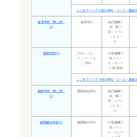
ここをクリックで他の学科・コース・選抜方
経済学部（第二部）
経済学科
自己推薦入
(1)
試（第二
部・イブニ
ングコー
ス）
国際学部(5)
グローバル・
AO型推薦入
イノベーショ
試 ジャン
ン学科
ル・セレク
ト型1回目
ここをクリックで他の学科・コース・選抜方
国際学部（第二部）
国際地域学科
自己推薦入
(1)
試（第二
部・イブニ
ングコー
ス）
国際観光学部(1)
国際観光学科
AO型推薦入
試 ジャン
ル・セレク
ト入試