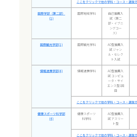
ここをクリックで他の学科・コース・選抜
国際学部（第二部）
国際地域学科
自己推薦入
(1)
試（第二
部・イブニ
ングコー
ス）
国際観光学部(1)
国際観光学科
AO型推薦入
試 ジャン
ル・セレク
ト入試
情報連携学部(4)
情報連携学科
AO型推薦入
試 コンピュ
ータ・サイ
エンス型1回
目
ここをクリックで他の学科・コース・選抜
健康スポーツ科学部
健康スポーツ
AO型推薦入
(4)
科学科
試 アスリー
ト型
ここをクリックで他の学科・コース・選抜