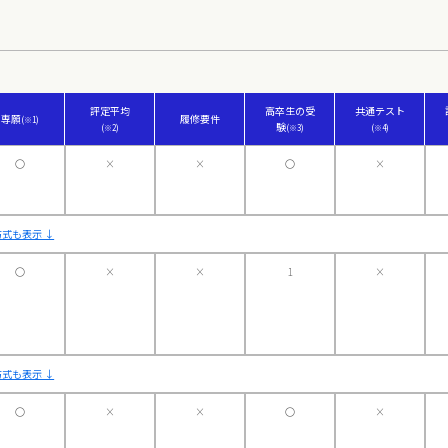
評定平均
高卒生の受
共通テスト
専願
履修要件
(※1)
験
(※2)
(※3)
(※4)
〇
×
×
〇
×
式も表示 ↓
〇
×
×
1
×
式も表示 ↓
〇
×
×
〇
×