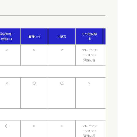
語学資格・
その他試験
その他試験
面接
小論文
(※4)
検定
①
②
(※4)
×
×
×
プレゼンテ
×
ーション・
質疑応答
×
〇
〇
×
×
〇
×
×
プレゼンテ
×
ーション・
質疑応答