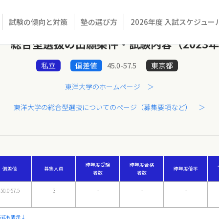
試験の傾向と対策
塾の選び方
2026年度 入試スケジュー
 総合型選抜の出願条件・試験内容（2023
私立
偏差値
45.0-57.5
東京都
東洋大学のホームページ ＞
東洋大学の総合型選抜についてのページ（募集要項など） ＞
昨年度受験
昨年度合格
偏差値
募集人員
昨年度倍率
者数
者数
50.0-57.5
3
-
-
-
方式も表示↓