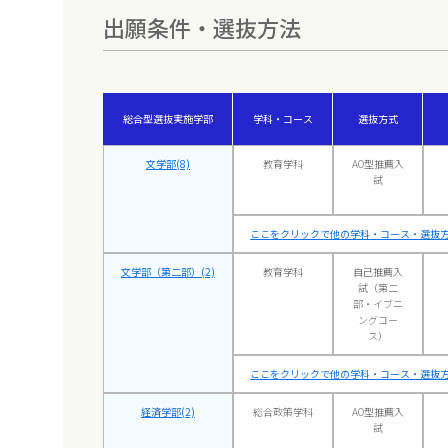
出願条件・選抜方法
総合型選抜実施学部
学科・コース
選抜方式
文学部(8)
教育学科
AO型推薦入
試
ここをクリックで他の学科・コース・選抜方
文学部（第二部）(2)
教育学科
自己推薦入
試（第二
部・イブニ
ングコー
ス）
ここをクリックで他の学科・コース・選抜方
経済学部(2)
総合政策学科
AO型推薦入
試