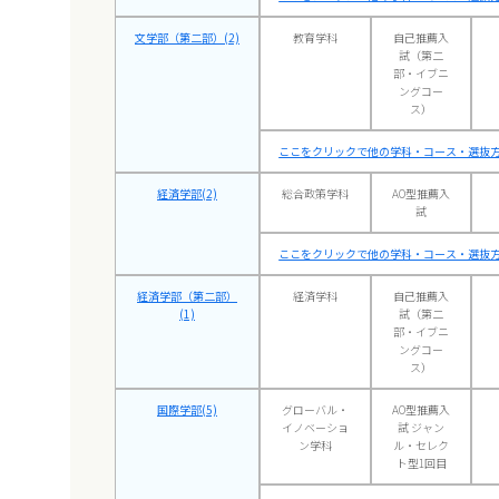
文学部（第二部）(2)
教育学科
自己推薦入
試（第二
部・イブニ
ングコー
ス）
ここをクリックで他の学科・コース・選抜
経済学部(2)
総合政策学科
AO型推薦入
試
ここをクリックで他の学科・コース・選抜
経済学部（第二部）
経済学科
自己推薦入
(1)
試（第二
部・イブニ
ングコー
ス）
国際学部(5)
グローバル・
AO型推薦入
イノベーショ
試 ジャン
ン学科
ル・セレク
ト型1回目