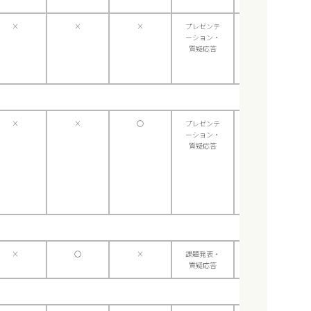
×
×
×
プレゼンテ
×
ーション・
質疑応答
×
×
〇
プレゼンテ
×
ーション・
質疑応答
×
〇
×
課題発表・
×
質疑応答