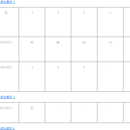
方式も表示↓
50
3
5
5
1
55.0-57.5
40
86
60
1.4
45.0-55.0
3
0
0
-
方式も表示↓
47.5-52.5
10
-
-
-
方式も表示↓