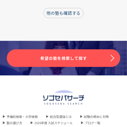
評定平均が必要か
他の塾も確認する
不要
必要（条件によっては必要な場合を含む）
浪人生も受験可能か
現役生のみ
1浪まで可
2浪以上可
その他
語学資格が必要か
希望の塾を検索して探す
不要
必要（条件によっては必要な場合を含む）
出願・エントリー開始時期
6月
7月
8月
9月
10月
11月以降
試験時期
9月
10月
11月
12月
1月
予備校検索・大学検索
総合型選抜とは
試験の傾向と対策
塾の選び方
2026年度 入試スケジュール
ブログ一覧
2月以降