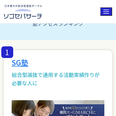
コ
ン
テ
ン
ツ
塾アクセスランキング
へ
ス
キ
ッ
プ
1
SG塾
総合型選抜で通用する活動実績作りが
必要な人に