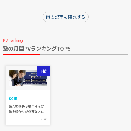
国公立・私立
国立
公立
私立
他の記事も確認する
学部・学科
PV ranking
理
工・情報
医・歯
薬
看護・保健
塾の月間PVランキングTOP5
農・生物
文・人文
教育
社会
経済・商・経営
法・政治
外語・国際
芸術
体育
音楽
栄養・家政
1位
専願必須か
必須
併願可（はっきりと専願と書かれていない）
SG塾
総合型選抜で通用する活
共通テストの成績が必要か
動実績作りが必要な人に
1230PV
不要
必要（条件によっては必要な場合を含む）