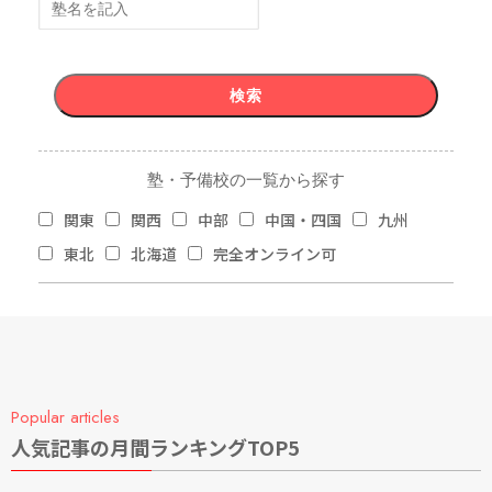
塾・予備校の一覧から探す
関東
関西
中部
中国・四国
九州
東北
北海道
完全オンライン可
地域
Popular articles
関東
関西
中部
中国・四国
九州
人気記事の月間ランキングTOP5
東北
北海道