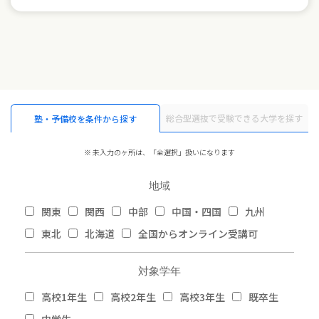
総合型選抜で受験できる大学を探す
塾・予備校を条件から探す
※ 未入力のヶ所は、「全選択」扱いになります
地域
関東
関西
中部
中国・四国
九州
東北
北海道
全国からオンライン受講可
対象学年
高校1年生
高校2年生
高校3年生
既卒生