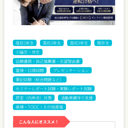
高校1年生
高校2年生
高校3年生
既卒生
小論文・作文
出願書類・自己推薦書・志望理由書
面接・口頭試問
プレゼンテーション
筆記試験（総合問題など）
セミナーレポート試験・実験レポート試験
評定（内申点）対策
活動実績作り支援
英検・TOEIC・その他資格
こんな人にオススメ！