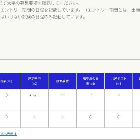
必ず大学の募集要項を確認してください。
、エントリー期間の日程を記載しています。（エントリー期間とは、出
ればいけない試験の日程のみ記載しています。
評定平均
高卒生の受
共通テスト
専願
履修要件
(※1)
験
(※2)
(※3)
(※4)
〇
4.0以上
×
2
×
〇
×
×
〇
〇
式も表示 ↓