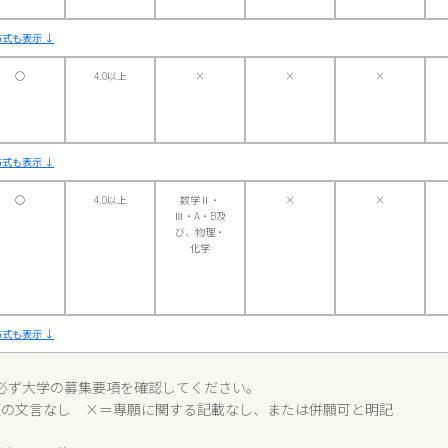
式も表示 ↓
〇
4.0以上
×
×
×
式も表示 ↓
〇
4.0以上
数学Ⅱ・
×
×
Ⅲ・A・B及
び、物理・
化学
式も表示 ↓
必ず大学の募集要項を確認してください。
願の文言なし ×＝専願に関する記載なし、または併願可と明記