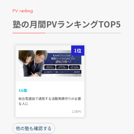
PV ranking
塾の月間PVランキングTOP5
1位
SG塾
総合型選抜で通用する活動実績作りが必要
な人に
1230PV
他の塾も確認する