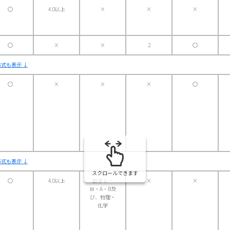
〇
4.0以上
×
×
×
〇
×
×
2
〇
式も表示 ↓
〇
×
×
×
〇
式も表示 ↓
スクロールできます
〇
4.0以上
数学Ⅱ・
×
×
Ⅲ・A・B及
び、物理・
化学