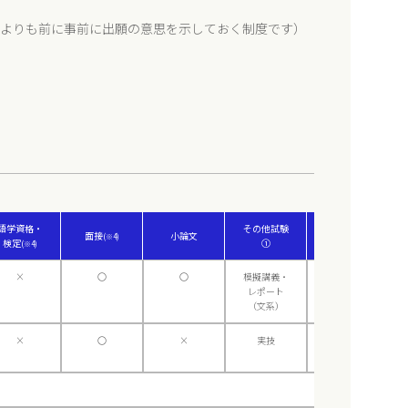
願よりも前に事前に出願の意思を示しておく制度です）
語学資格・
その他試験
その他試験
面接
小論文
(※4)
検定
①
②
(※4)
×
〇
〇
模擬講義・
×
レポート
（文系）
×
〇
×
実技
口頭試問