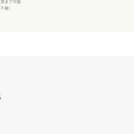
１浪まで可能
（不要）
5