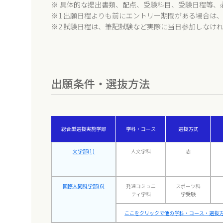
※ 具体的な提出書類、配点、受験科目、受験日程等、
※1 出願日程よりも前にエントリー期間がある場合は
※2 試験日程は、筆記試験など実際に当日参加しなけ
出願条件・選抜方法
総合型選抜実施学部
学科・コース
選抜方式
文学部(1)
人文学科
志
国際人間科学部(6)
発達コミュニ
スポーツ科
ティ学科
学受験
ここをクリックで他の学科・コース・選抜方