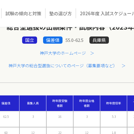
試験の傾向と対策
塾の選び方
2026年度 入試スケジュー
 総合型選抜の出願条件・試験内容（2023
国立
偏差値
55.0-62.5
兵庫県
神戸大学のホームページ ＞
神戸大学の総合型選抜についてのページ（募集要項など） ＞
昨年度受験
昨年度合格
偏差値
募集人員
昨年度倍率
者数
者数
62.5
3
16
3
5.3
60
12
22
12
1.8