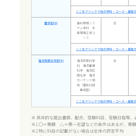
ここをクリックで他の学科・コース・選抜方
農学部(6)
食料環境シス
志
テム学科 生
産環境工学コ
ース
ここをクリックで他の学科・コース・選抜方
海洋政策科学部(4)
海洋政策科学
志
科 海洋基礎
科学 海洋応
用化学 海洋
ガバナンス領
域（理系科目
重視型）
ここをクリックで他の学科・コース・選抜方
※ 具体的な提出書類、配点、受験科目、受験日程等、
※1 〇＝専願 △＝第一志望などの条件はあるが、専
※2 特に科目の記載がない場合は全体の評定平均