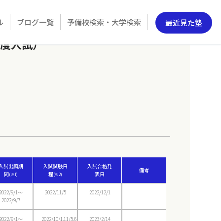
ル
ブログ一覧
予備校検索・大学検索
最近見た塾
年度入試）
入試出願期
入試試験日
入試合格発
備考
間
程
表日
(※1)
(※2)
2022/9/1〜
2022/11/5
2022/12/1
2022/9/7
2022/9/1〜
2022/10/1,11/5,6
2023/2/14