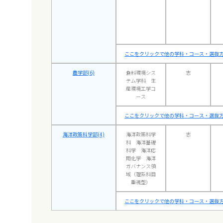
ここをクリックで他の学科・コース・選抜方
農学部(6)
食料環境シス
志
テム学科 生
産環境工学コ
ース
ここをクリックで他の学科・コース・選抜方
海洋政策科学部(4)
海洋政策科学
志
科 海洋基礎
科学 海洋応
用化学 海洋
ガバナンス領
域（理系科目
重視型）
ここをクリックで他の学科・コース・選抜方