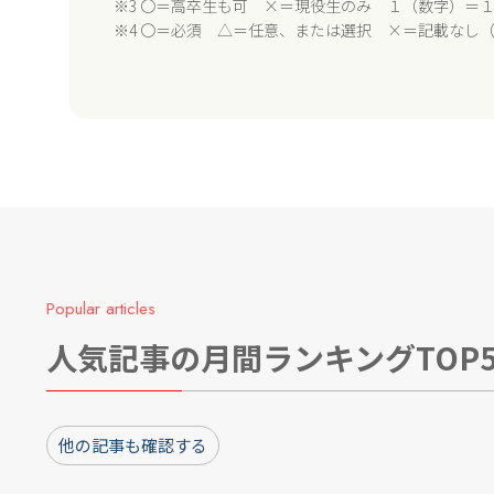
※3 〇＝高卒生も可 ×＝現役生のみ １（数字）＝
※4 〇＝必須 △＝任意、または選択 ×＝記載なし
Popular articles
人気記事の月間ランキングTOP
他の記事も確認する