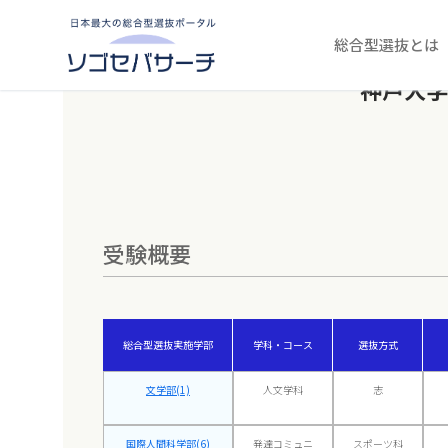
コ
ン
テ
総合型選抜とは
ン
ツ
神戸大学
へ
ス
キ
ッ
プ
受験概要
総合型選抜実施学部
学科・コース
選抜方式
文学部(1)
人文学科
志
国際人間科学部(6)
発達コミュニ
スポーツ科