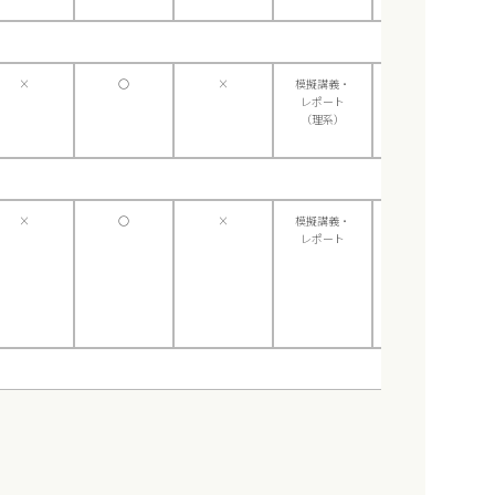
×
〇
×
模擬講義・
総合問題
レポート
（理系）
×
〇
×
模擬講義・
総合問題
レポート