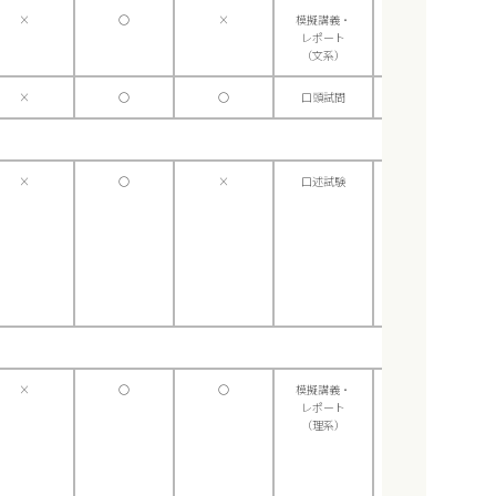
×
〇
×
模擬講義・
×
レポート
（文系）
×
〇
〇
口頭試問
×
×
〇
×
口述試験
×
×
〇
〇
模擬講義・
総合問題
レポート
（理系）