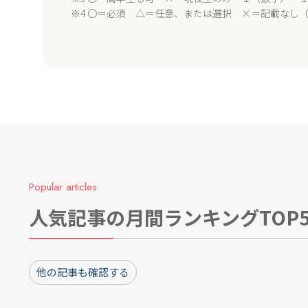
※4 〇＝必須 △＝任意、または選択 ×＝記載なし
Popular articles
人気記事の月間ランキングTOP
他の記事も確認する