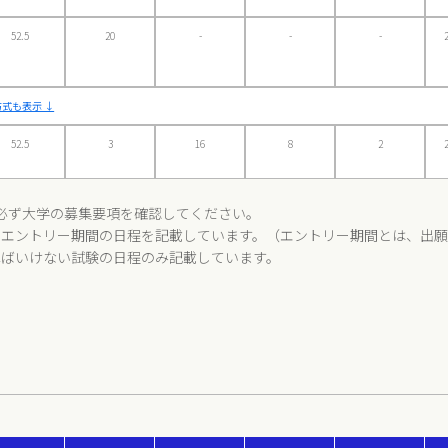
52.5
20
-
-
-
式も表示 ↓
52.5
3
16
8
2
必ず大学の募集要項を確認してください。
、エントリー期間の日程を記載しています。（エントリー期間とは、出
ればいけない試験の日程のみ記載しています。