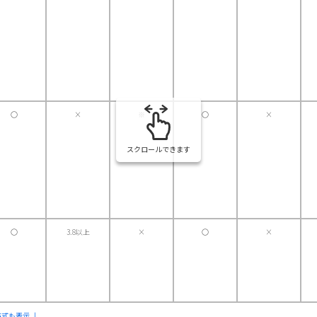
〇
×
※
〇
×
スクロールできます
〇
3.8以上
×
〇
×
式も表示 ↓