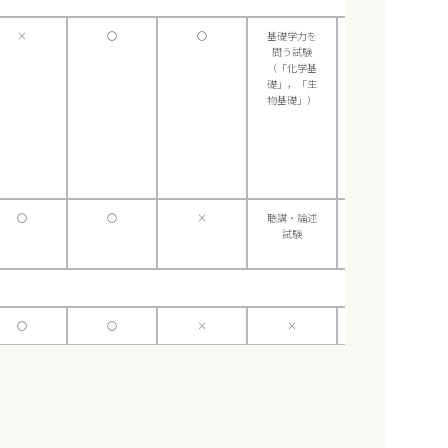
×
〇
〇
基礎学力を
×
問う試験
（「化学基
礎」，「生
物基礎」）
〇
〇
×
聴講・論述
×
試験
〇
〇
×
×
×