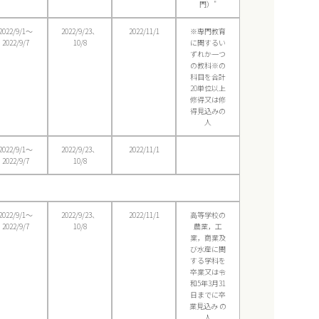
門）"
2022/9/1〜
2022/9/23、
2022/11/1
※専門教育
2022/9/7
10/8
に関するい
ずれか一つ
の教科※の
科目を合計
20単位以上
修得又は修
得見込みの
人
2022/9/1〜
2022/9/23、
2022/11/1
2022/9/7
10/8
2022/9/1〜
2022/9/23、
2022/11/1
高等学校の
2022/9/7
10/8
農業，工
業，商業及
び水産に関
する学科を
卒業又は令
和5年3月31
日までに卒
業見込み の
人