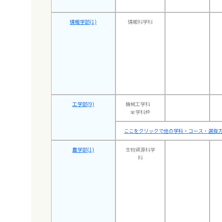
情報学部(1)
情報科学科
工学部(9)
機械工学科
全学科枠
ここをクリックで他の学科・コース・選抜方
農学部(1)
生物資源科学
科