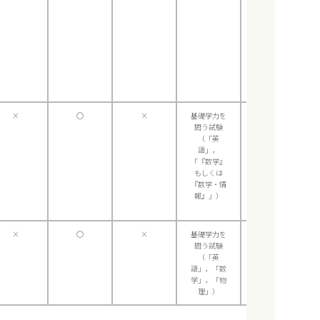
×
〇
×
基礎学力を
×
問う試験
（「英
語」，
「『数学』
もしくは
『数学・情
報』」）
×
〇
×
基礎学力を
×
問う試験
（「英
語」，「数
学」，「物
理」）