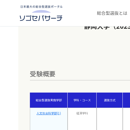
コ
ン
テ
総合型選抜とは
ン
ツ
静岡大学（20
へ
ス
キ
ッ
プ
受験概要
総合型選抜実施学部
学科・コース
選抜方式
人文社会科学部(1)
経済学科