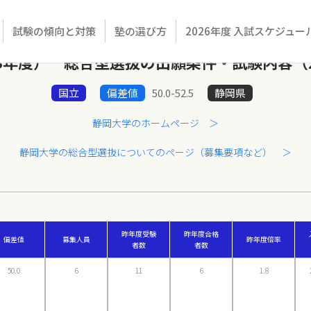
試験の傾向と対策
塾の選び方
2026年度 入試スケジュー
23年度） 総合型選抜の出願条件・試験内容（2
国立
偏差値
50.0-52.5
静岡県
静岡大学のホームページ ＞
静岡大学の総合型選抜についてのページ（募集要項など） ＞
昨年度受験
昨年度合格
偏差値
募集人員
昨年度倍率
者数
者数
50.0
6
11
6
1.8