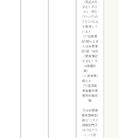
（見込みを
含む）の人
※2 次の
(ア)～(ウ)の
うち2つ以上
を取得して
いる人
(ア)日商簿
記2級以上ま
たは全商簿
記1級（会計
（商業簿記
を含む）又
は原価計
算）
(イ)英検準2
級以上
(ウ)経済産
業省基本情
報技術者試
験
又は全商情
報処理検定1
級(ビジネス
情報部門又
はプログラ
ミング部