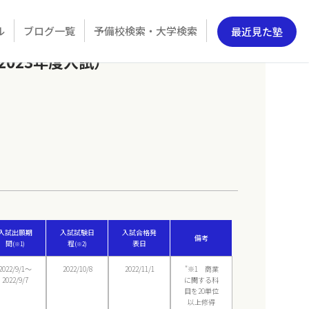
ル
ブログ一覧
予備校検索・大学検索
最近見た塾
023年度入試）
入試出願期
入試試験日
入試合格発
備考
間
程
表日
(※1)
(※2)
2022/9/1〜
2022/10/8
2022/11/1
"※1 商業
2022/9/7
に関する科
目を20単位
以上修得