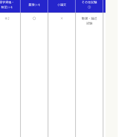
語学資格・
その他試験
その他試験
面接
小論文
(※4)
検定
①
②
(※4)
※2
〇
×
聴講・論述
×
試験