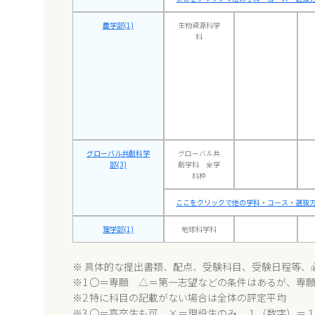
農学部(1)
生物資源科学
科
グローバル共創科学
グローバル共
部(3)
創学科 全学
科枠
ここをクリックで他の学科・コース・選抜方
理学部(1)
地球科学科
※ 具体的な提出書類、配点、受験科目、受験日程等、
※1 〇＝専願 △＝第一志望などの条件はあるが、専
※2 特に科目の記載がない場合は全体の評定平均
※3 〇＝高卒生も可 ×＝現役生のみ １（数字）＝