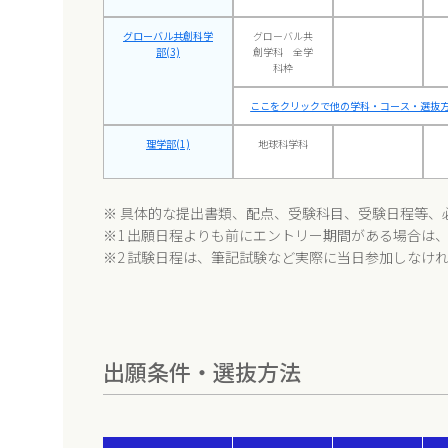
グローバル共創科学
グローバル共
部(3)
創学科 全学
科枠
ここをクリックで他の学科・コース・選抜方
理学部(1)
地球科学科
※ 具体的な提出書類、配点、受験科目、受験日程等、
※1 出願日程よりも前にエントリー期間がある場合は
※2 試験日程は、筆記試験など実際に当日参加しなけ
出願条件・選抜方法