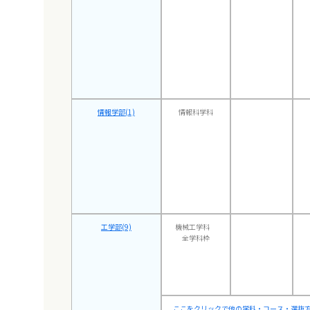
情報学部(1)
情報科学科
工学部(9)
機械工学科
全学科枠
ここをクリックで他の学科・コース・選抜方