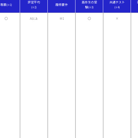
評定平均
高卒生の受
共通テスト
専願
履修要件
(※1)
験
(※2)
(※3)
(※4)
〇
A以上
※1
〇
×