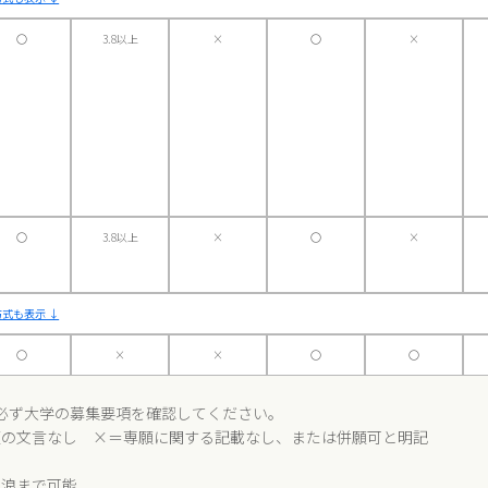
〇
3.8以上
×
〇
×
〇
3.8以上
×
〇
×
式も表示 ↓
〇
×
×
〇
〇
必ず大学の募集要項を確認してください。
願の文言なし ×＝専願に関する記載なし、または併願可と明記
１浪まで可能