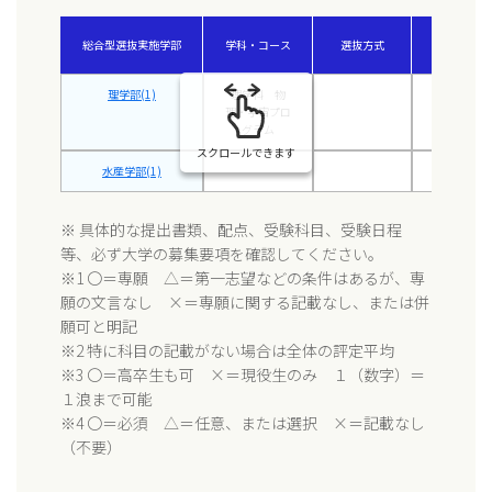
総合型選抜実施学部
学科・コース
選抜方式
専願
(※1)
理学部(1)
理学科 物
〇
理・宇宙プロ
グラム
スクロールできます
水産学部(1)
〇
※ 具体的な提出書類、配点、受験科目、受験日程
等、必ず大学の募集要項を確認してください。
※1 〇＝専願 △＝第一志望などの条件はあるが、専
願の文言なし ×＝専願に関する記載なし、または併
願可と明記
※2 特に科目の記載がない場合は全体の評定平均
※3 〇＝高卒生も可 ×＝現役生のみ １（数字）＝
１浪まで可能
※4 〇＝必須 △＝任意、または選択 ×＝記載なし
（不要）