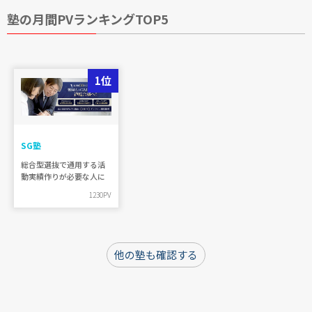
塾の月間PVランキングTOP5
1位
SG塾
総合型選抜で通用する活
動実績作りが必要な人に
1230PV
他の塾も確認する