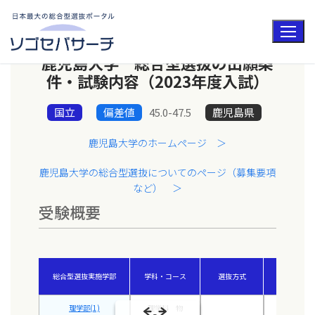
コ
ン
テ
ン
ツ
鹿児島大学 総合型選抜の出願条
へ
ス
件・試験内容（2023年度入試）
キ
ッ
プ
国立
偏差値
45.0-47.5
鹿児島県
鹿児島大学のホームページ ＞
鹿児島大学の総合型選抜についてのページ（募集要項
など） ＞
受験概要
総合型選抜実施学部
学科・コース
選抜方式
偏差値
理学部(1)
理学科 物
47.5