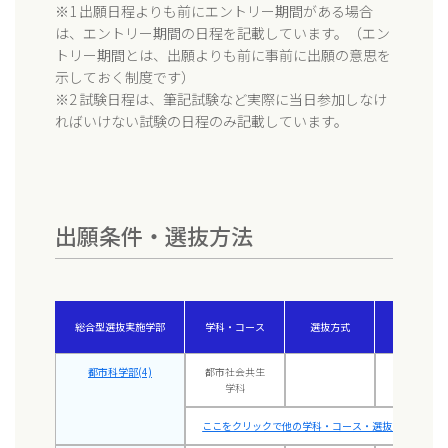
※1 出願日程よりも前にエントリー期間がある場合
は、エントリー期間の日程を記載しています。（エン
トリー期間とは、出願よりも前に事前に出願の意思を
示しておく制度です）
※2 試験日程は、筆記試験など実際に当日参加しなけ
ればいけない試験の日程のみ記載しています。
出願条件・選抜方法
総合型選抜実施学部
学科・コース
選抜方式
専願
(※1)
都市科学部(4)
都市社会共生
〇
学科
ここをクリックで他の学科・コース・選抜方式も表示 