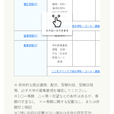
理工学部(2)
機械・材料・
〇
海洋系学科
材料工学教育
プログラム
ここをクリックで他の学科・コース・選抜方式も表示 
スクロールできます
経済学部(1)
経済学科
〇
教育学部(3)
学校教員養成
〇
課程 言語・
文化・社会系
教育コース
英語
ここをクリックで他の学科・コース・選抜方式も表示 
※ 具体的な提出書類、配点、受験科目、受験日程
等、必ず大学の募集要項を確認してください。
※1 〇＝専願 △＝第一志望などの条件はあるが、専
願の文言なし ×＝専願に関する記載なし、または併
願可と明記
※2 特に科目の記載がない場合は全体の評定平均