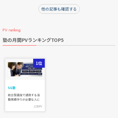
他の記事も確認する
PV ranking
塾の月間PVランキングTOP5
1位
SG塾
総合型選抜で通用する活
動実績作りが必要な人に
1230PV