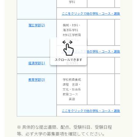
学科
ここをクリックで他の学科・コース・選抜方式も表示 
理工学部(2)
機械・材料・
55.0-62.5
海洋系学科
材料工学教育
プログラム
ここをクリックで他の学科・コース・選抜方式も表示 
スクロールできます
経済学部(1)
経済学科
60.0-62.5
教育学部(3)
学校教員養成
-
課程 言語・
文化・社会系
教育コース
英語
ここをクリックで他の学科・コース・選抜方式も表示 
※ 具体的な提出書類、配点、受験科目、受験日程
等、必ず大学の募集要項を確認してください。