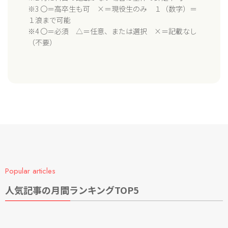
※3 〇＝高卒生も可 ×＝現役生のみ １（数字）＝
１浪まで可能
※4 〇＝必須 △＝任意、または選択 ×＝記載なし
（不要）
Popular articles
人気記事の月間ランキングTOP5