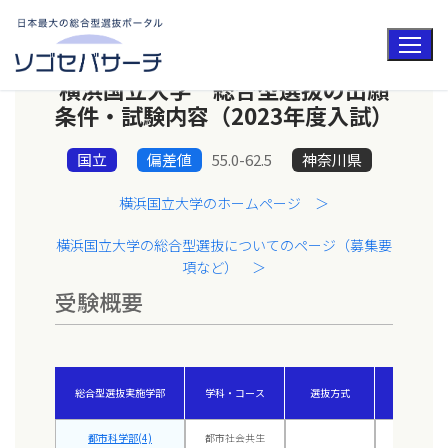
コ
ン
テ
ン
ツ
横浜国立大学 総合型選抜の出願
へ
ス
条件・試験内容（2023年度入試）
キ
ッ
プ
国立
偏差値
55.0-62.5
神奈川県
横浜国立大学のホームページ ＞
横浜国立大学の総合型選抜についてのページ（募集要
項など） ＞
受験概要
総合型選抜実施学部
学科・コース
選抜方式
偏差値
都市科学部(4)
都市社会共生
-